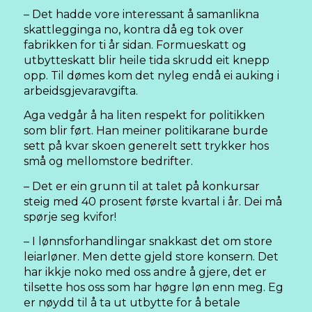
– Det hadde vore interessant å samanlikna
skattlegginga no, kontra då eg tok over
fabrikken for ti år sidan. Formueskatt og
utbytteskatt blir heile tida skrudd eit knepp
opp. Til dømes kom det nyleg endå ei auking i
arbeidsgjevaravgifta.
Aga vedgår å ha liten respekt for politikken
som blir ført. Han meiner politikarane burde
sett på kvar skoen generelt sett trykker hos
små og mellomstore bedrifter.
– Det er ein grunn til at talet på konkursar
steig med 40 prosent første kvartal i år. Dei må
spørje seg kvifor!
– I lønnsforhandlingar snakkast det om store
leiarløner. Men dette gjeld store konsern. Det
har ikkje noko med oss andre å gjere, det er
tilsette hos oss som har høgre løn enn meg. Eg
er nøydd til å ta ut utbytte for å betale