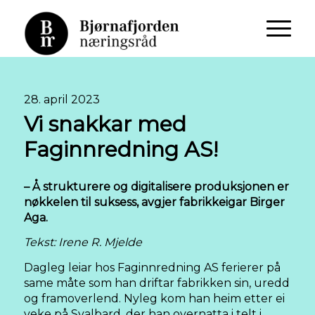
28. april 2023
Vi snakkar med
Faginnredning AS!
– Å strukturere og digitalisere produksjonen er
nøkkelen til suksess, avgjer fabrikkeigar Birger
Aga.
Tekst: Irene R. Mjelde
Dagleg leiar hos Faginnredning AS ferierer på
same måte som han driftar fabrikken sin, uredd
og framoverlend. Nyleg kom han heim etter ei
veke på Svalbard, der han overnatta i telt i