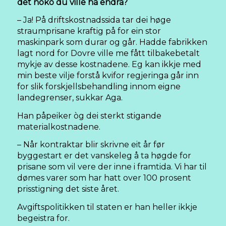
det noko du ville ha endra?
– Ja! På driftskostnadssida tar dei høge
straumprisane kraftig på for ein stor
maskinpark som durar og går. Hadde fabrikken
lagt nord for Dovre ville me fått tilbakebetalt
mykje av desse kostnadene. Eg kan ikkje med
min beste vilje forstå kvifor regjeringa går inn
for slik forskjellsbehandling innom eigne
landegrenser, sukkar Aga.
Han påpeiker òg dei sterkt stigande
materialkostnadene.
– Når kontraktar blir skrivne eit år før
byggestart er det vanskeleg å ta høgde for
prisane som vil vere der inne i framtida. Vi har til
dømes varer som har hatt over 100 prosent
prisstigning det siste året.
Avgiftspolitikken til staten er han heller ikkje
begeistra for.