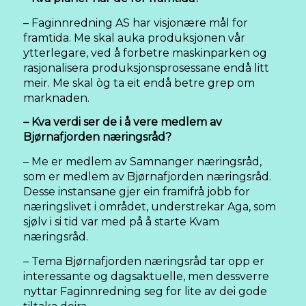
– Faginnredning AS har visjonære mål for
framtida. Me skal auka produksjonen vår
ytterlegare, ved å forbetre maskinparken og
rasjonalisera produksjonsprosessane endå litt
meir. Me skal òg ta eit endå betre grep om
marknaden.
– Kva verdi ser de i å vere medlem av
Bjørnafjorden næringsråd?
– Me er medlem av Samnanger næringsråd,
som er medlem av Bjørnafjorden næringsråd.
Desse instansane gjer ein framifrå jobb for
næringslivet i området, understrekar Aga, som
sjølv i si tid var med på å starte Kvam
næringsråd.
– Tema Bjørnafjorden næringsråd tar opp er
interessante og dagsaktuelle, men dessverre
nyttar Faginnredning seg for lite av dei gode