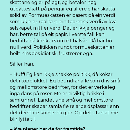
skattane eg er pålagt, og betaler høg
utbytteskatt på pengar eg allereie har skatta
solid av. Formueskatten er basert på ein verdi
som ikkje er realisert, ein teoretisk verdi av kva
selskapet mitt er verd. Det er ikkje pengar eg
har, berre tal på eit papir. I verste fall kan
bedrifta gå konkurs om eit halvår. Då har ho
null verd. Politikken rundt formueskatten er
heilt hinsides idiotisk, frustrerer Aga.
Så ler han.
– Huff! Eg kan ikkje snakke politikk, då kokar
det i topplokket. Eg beundrar alle som driv små
og mellomstore bedrifter, for det er verkeleg
inga dans på roser. Me er ei viktig brikke i
samfunnet. Landet sine små og mellomstore
bedrifter skapar samla fleire arbeidsplassar enn
det dei store konserna gjer. Og det utan at me
blir lytta til.
– Kva planer har de for framtida?