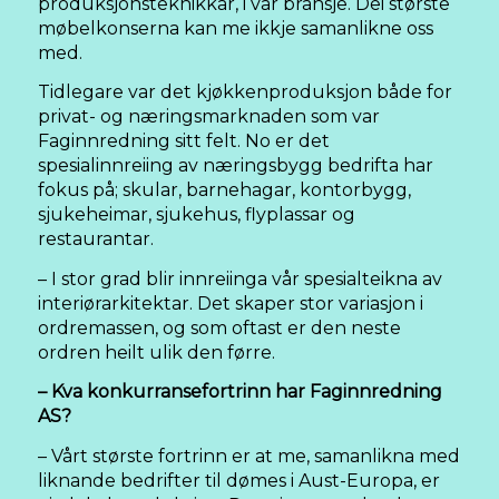
produksjonsteknikkar, i vår bransje. Dei største
møbelkonserna kan me ikkje samanlikne oss
med.
Tidlegare var det kjøkkenproduksjon både for
privat- og næringsmarknaden som var
Faginnredning sitt felt. No er det
spesialinnreiing av næringsbygg bedrifta har
fokus på; skular, barnehagar, kontorbygg,
sjukeheimar, sjukehus, flyplassar og
restaurantar.
– I stor grad blir innreiinga vår spesialteikna av
interiørarkitektar. Det skaper stor variasjon i
ordremassen, og som oftast er den neste
ordren heilt ulik den førre.
– Kva konkurransefortrinn har Faginnredning
AS?
– Vårt største fortrinn er at me, samanlikna med
liknande bedrifter til dømes i Aust-Europa, er