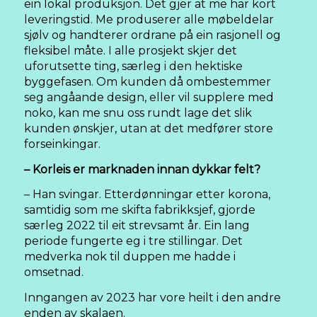
ein lokal produksjon. Det gjer at me har kort
leveringstid. Me produserer alle møbeldelar
sjølv og handterer ordrane på ein rasjonell og
fleksibel måte. I alle prosjekt skjer det
uforutsette ting, særleg i den hektiske
byggefasen. Om kunden då ombestemmer
seg angåande design, eller vil supplere med
noko, kan me snu oss rundt lage det slik
kunden ønskjer, utan at det medfører store
forseinkingar.
– Korleis er marknaden innan dykkar felt?
– Han svingar. Etterdønningar etter korona,
samtidig som me skifta fabrikksjef, gjorde
særleg 2022 til eit strevsamt år. Ein lang
periode fungerte eg i tre stillingar. Det
medverka nok til duppen me hadde i
omsetnad.
Inngangen av 2023 har vore heilt i den andre
enden av skalaen.