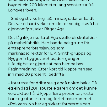
isøydet ein 200 kilometer lang scootertur frå
Longyearbyen.
– Snø og stiv kuling i 30 minusgradar er kaldt.
Det var ei hard veke som det er veldig stas å ha
gjennomført, seier Birger Aga.
Det låg ikkje i korta at Aga skulle bli skuteførar
på møbelfabrikk. Han hadde bakgrunn frå
entreprenørbransjen, og som
marknadsdirektør for E.A. Smith-gruppa og
Bygger’n byggevarehus, den gongen
tilfeldigheiter gjorde at han hamna hos
Faginnredning. Etter kort tid kjøpte han seg
inn med 20 prosent i bedrifta.
– Interessa for drifta steig endå nokre hakk. Då
eg ein dag i 2011 spurte eigaren om det kunne
vera aktuelt å få kjøpa fleire prosentar, reiste
han seg utan eit ord og forlet møterommet.
«Pokkern! No har eg sikkert fornærma han