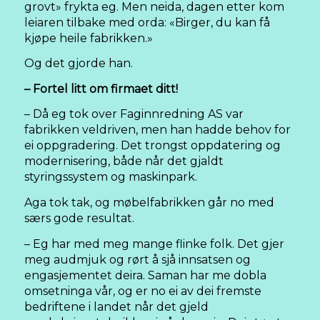
grovt» frykta eg. Men neida, dagen etter kom
leiaren tilbake med orda: «Birger, du kan få
kjøpe heile fabrikken.»
Og det gjorde han.
– Fortel litt om firmaet ditt!
– Då eg tok over Faginnredning AS var
fabrikken veldriven, men han hadde behov for
ei oppgradering. Det trongst oppdatering og
modernisering, både når det gjaldt
styringssystem og maskinpark.
Aga tok tak, og møbelfabrikken går no med
særs gode resultat.
– Eg har med meg mange flinke folk. Det gjer
meg audmjuk og rørt å sjå innsatsen og
engasjementet deira. Saman har me dobla
omsetninga vår, og er no ei av dei fremste
bedriftene i landet når det gjeld