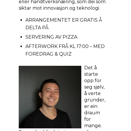
eller handtverksnæring, som dei som
siktar mot innovasjon og teknologi.
ARRANGEMENTET ER GRATIS Å
DELTA PÅ
SERVERING AV PIZZA
AFTERWORK FRÅ KL 17:00 – MED
FOREDRAG & QUIZ
Det å
starte
opp for
seg sjølv,
å verte
gründer,
er ein
draum
for
mange.