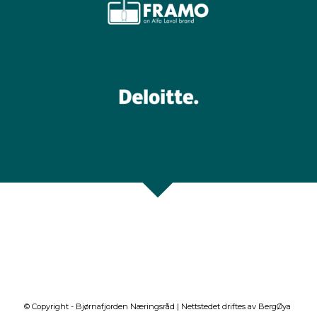
© Copyright - Bjørnafjorden Næringsråd | Nettstedet driftes av
BergØya