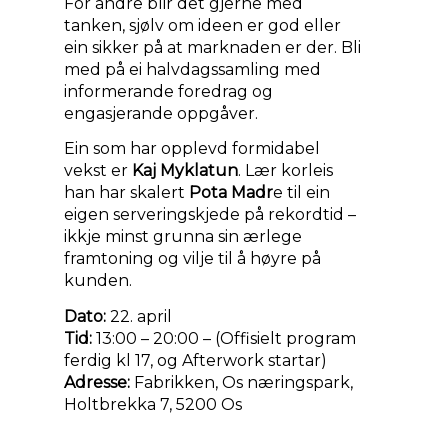
For andre blir det gjerne med
tanken, sjølv om ideen er god eller
ein sikker på at marknaden er der. Bli
med på ei halvdagssamling med
informerande foredrag og
engasjerande oppgåver.
Ein som har opplevd formidabel
vekst er
Kaj Myklatun
. Lær korleis
han har skalert
Pota Madr
e til ein
eigen serveringskjede på rekordtid –
ikkje minst grunna sin ærlege
framtoning og vilje til å høyre på
kunden.
Dato:
22. april
Tid:
13:00 – 20:00 – (Offisielt program
ferdig kl 17, og Afterwork startar)
Adresse:
Fabrikken, Os næringspark,
Holtbrekka 7, 5200 Os