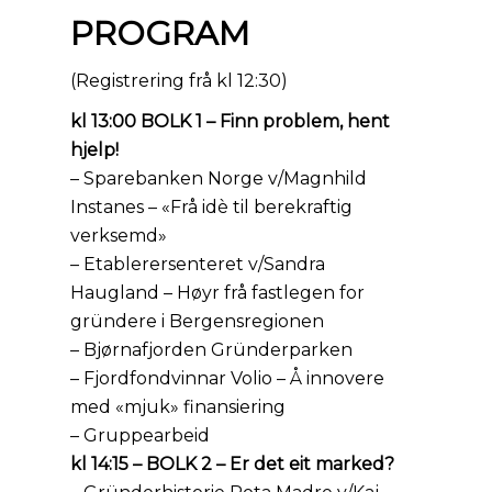
PROGRAM
(Registrering frå kl 12:30)
kl 13:00 BOLK 1 – Finn problem, hent
hjelp!
– Sparebanken Norge v/Magnhild
Instanes – «Frå idè til berekraftig
verksemd»
– Etablerersenteret v/
Sandra
Haugland – Høyr frå fastlegen for
gründere i Bergensregionen
– Bjørnafjorden Gründerparken
– Fjordfondvinnar Volio – Å innovere
med «mjuk» finansiering
– Gruppearbeid
kl 14:15 – BOLK 2 – Er det eit marked?