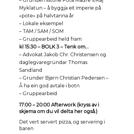
– Gründerhistorie Pota Madre v/Kaj
Myklatun – å byggja eit imperie på
«pote» på halvtanna år
– Lokale eksempel
– TAM / SAM / SOM
– Gruppearbeid held fram
kl 15:30 – BOLK 3 – Tenk om…
– Advokat Jakob Chr. Christensen og
daglegvaregründar Thomas
Sandland
– Gründer Bjørn Christian Pedersen –
Å ha ein god avtale i botn
– Gruppearbeid
17:00 – 20:00 Afterwork (kryss av i
skjema om du vil delta her også.)
Det vert servert pizza, og servering i
baren