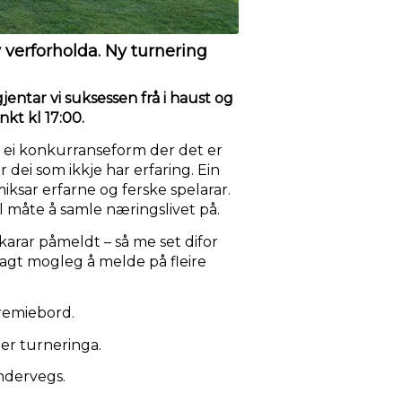
 verforholda. Ny turnering
entar vi suksessen frå i haust og
nkt kl 17:00.
r ei konkurranseform der det er
r dei som ikkje har erfaring. Ein
ksar erfarne og ferske spelarar.
l måte å samle næringslivet på.
arar påmeldt – så me set difor
vsagt mogleg å melde på fleire
remiebord.
ter turneringa.
ndervegs.