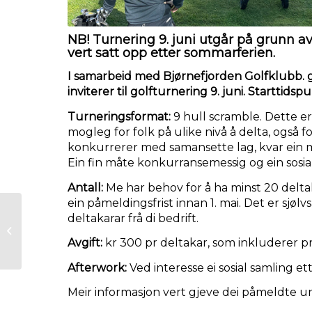
NB! Turnering 9. juni utgår på grunn av
vert satt opp etter sommarferien.
I samarbeid med Bjørnefjorden Golfklubb. gj
inviterer til golfturnering 9. juni. Starttidspu
Turneringsformat:
9 hull scramble. Dette e
mogleg for folk på ulike nivå å delta, også fo
konkurrerer med samansette lag, kvar ein mi
Ein fin måte konkurransemessig og ein sosia
Antall:
Me har behov for å ha minst 20 deltak
ein påmeldingsfrist innan 1. mai. Det er sjøl
deltakarar frå di bedrift.
Årsmøte
Avgift:
kr 300 pr deltakar, som inkluderer p
Afterwork:
Ved interesse ei sosial samling et
Meir informasjon vert gjeve dei påmeldte u