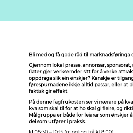
Bli med og få gode råd til marknadsføringa d
Gjennom lokal presse, annonsar, sponsorat,
flater gjer verksemder sitt for å verke attra
oppdraga slik ein ønskjer? Kanskje er tilgan
førespurnadene ikkje alltid passar, eller at 
faktisk gir effekt.
På denne fagfrukosten ser vi nærare på kva
kva som skal til for at ho skal gi fleire, og rik
Målgruppa er både for leiarar som ønskjer å 
dei som utfører i praksis.
kl 08:30 – 10:15 (mingling frå kl 8:00)