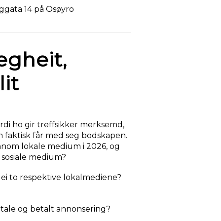
rggata 14 på Osøyro
egheit,
it
rdi ho gir treffsikker merksemd,
 faktisk får med seg bodskapen.
ennom lokale medium i 2026, og
e sosiale medium?
 dei to respektive lokalmediene?
tale og betalt annonsering?