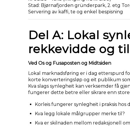
Stad: Bjørnafjorden gründerpark, 2. etg To
Servering av kaffi, te og enkel bespisning
Del A: Lokal synl
rekkevidde og till
Ved Os og Fusaposten og Midtsiden
Lokal marknadsføring er i dag etterspurd fo
korte konverteringsløp og eit publikum som
Kva slags synlegheit kan verksemder få gj
fungerer dette betre eller sikrare enn stor
Korleis fungerer synlegheit i praksis hos
Kva legg lokale målgrupper merke til?
Kva er skilnaden mellom redaksjonell om