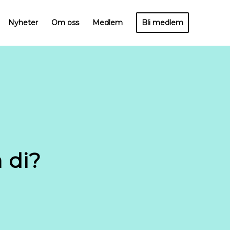
Nyheter
Om oss
Medlem
Bli medlem
 di?