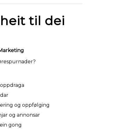
eit til dei
 Marketing
e førespurnader?
te oppdraga
ndar
ering og oppfølging
njar og annonsar
 ein gong