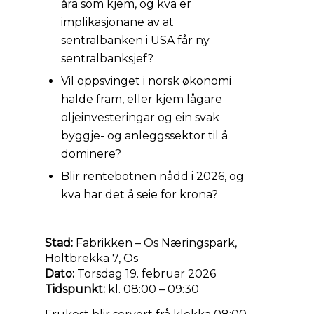
åra som kjem, og kva er
implikasjonane av at
sentralbanken i USA får ny
sentralbanksjef?
Vil oppsvinget i norsk økonomi
halde fram, eller kjem lågare
oljeinvesteringar og ein svak
byggje- og anleggssektor til å
dominere?
Blir rentebotnen nådd i 2026, og
kva har det å seie for krona?
Stad:
Fabrikken – Os Næringspark,
Holtbrekka 7, Os
Dato:
Torsdag 19. februar 2026
Tidspunkt:
kl. 08:00 – 09:30