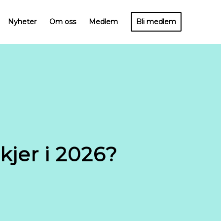
Nyheter
Om oss
Medlem
Bli medlem
kjer i 2026?