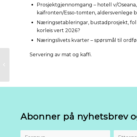
Prosjektgjennomgang – hotell v/Oseana, p
kaifronten/Esso-tomten, aldersvenlege 
Næringsetableringar, bustadprosjekt, 
korleis vert 2026?
Næringslivets kvarter – spørsmål til ordfø
Servering av mat og kaffi.
KI Workshop –
Praktisk bruk for
næringslivet
Abonner på nyhetsbrev o