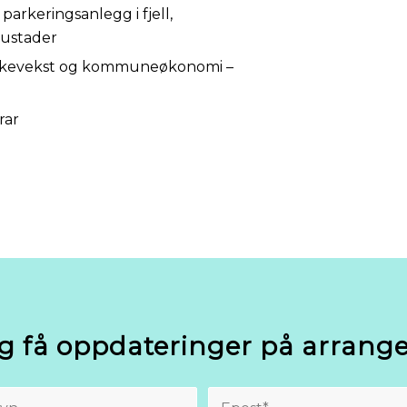
arkeringsanlegg i fjell,
bustader
folkevekst og kommuneøkonomi –
rar
g få oppdateringer på arran