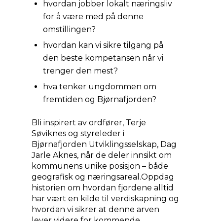
hvordan jobber lokalt næringsliv
for å være med på denne
omstillingen?
hvordan kan vi sikre tilgang på
den beste kompetansen når vi
trenger den mest?
hva tenker ungdommen om
fremtiden og Bjørnafjorden?
Bli inspirert av ordfører, Terje
Søviknes og styreleder i
Bjørnafjorden Utviklingsselskap, Dag
Jarle Aknes, når de deler innsikt om
kommunens unike posisjon – både
geografisk og næringsareal.Oppdag
historien om hvordan fjordene alltid
har vært en kilde til verdiskapning og
hvordan vi sikrer at denne arven
lever videre for kommende