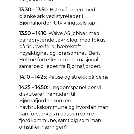
13.30 – 13.50:
Bjørnafjorden med
blanke ark ved styreleder i
Bjørnafjorden Utviklingsselskap
13.50 – 14.10:
Waive AS jobber med
banebrytende teknologi med fokus
på fiskevelferd, bærekraft,
nøyaktighet og lønnsomhet. Berit
Heltne forteller om internasjonalt
samarbeid ledet fra Bjørnafjorden.
14.10 – 14.25:
Pause og strekk på beina
14.25 – 14.50:
Ungdomspanel der vi
diskuterer fremtiden til
Bjørnafjorden som en
havbrukskommune og hvordan man
kan forsterke sin posisjon som en
fjordkommune, samtidig som man
omstiller næringen?